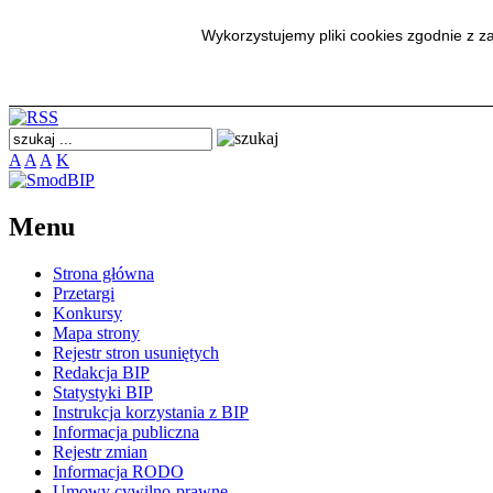
SmodBIP
Wykorzystujemy pliki cookies zgodnie z 
A
A
A
K
Menu
Strona główna
Przetargi
Konkursy
Mapa strony
Rejestr stron usuniętych
Redakcja BIP
Statystyki BIP
Instrukcja korzystania z BIP
Informacja publiczna
Rejestr zmian
Informacja RODO
Umowy cywilno-prawne