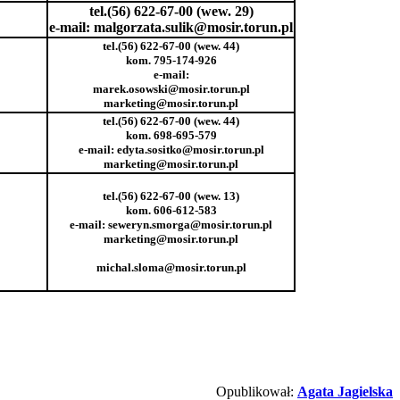
tel.(56) 622-67-00 (wew. 29)
e-mail: malgorzata.sulik@mosir.torun.pl
tel.(56) 622-67-00 (wew. 44)
kom. 795-174-926
e-mail:
marek.osowski@mosir.torun.pl
marketing@mosir.torun.pl
tel.(56) 622-67-00 (wew. 44)
kom. 698-695-579
e-mail: edyta.sositko@mosir.torun.pl
marketing@mosir.torun.pl
tel.(56) 622-67-00 (wew. 13)
kom. 606-612-583
e-mail: seweryn.smorga@mosir.torun.pl
marketing@mosir.torun.pl
michal.sloma@mosir.torun.pl
Opublikował:
Agata Jagielska