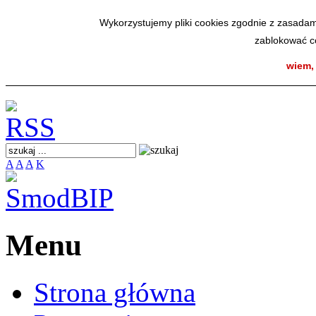
SmodBIP
Wykorzystujemy pliki cookies zgodnie z zasadam
zablokować co
wiem,
A
A
A
K
Menu
Strona główna