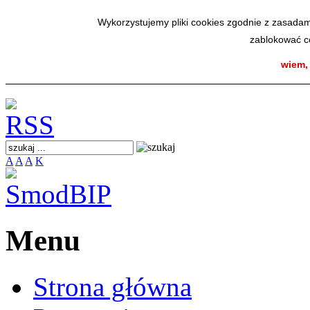
SmodBIP
Wykorzystujemy pliki cookies zgodnie z zasadam
zablokować co
wiem,
A
A
A
K
Menu
Strona główna