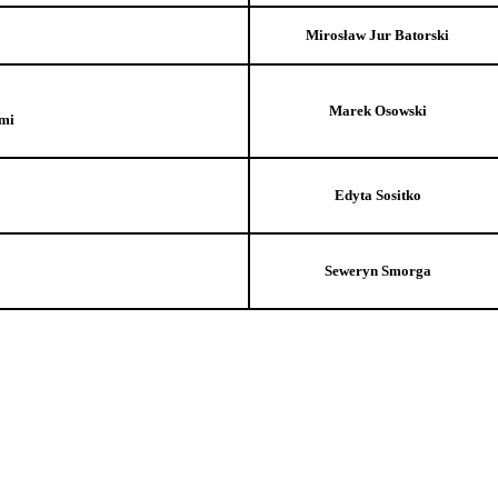
Mirosław Jur Batorski
Marek Osowski
ami
Edyta Sositko
Seweryn Smorga