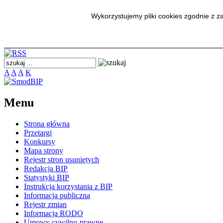
SmodBIP
Wykorzystujemy pliki cookies zgodnie z 
A
A
A
K
Menu
Strona główna
Przetargi
Konkursy
Mapa strony
Rejestr stron usuniętych
Redakcja BIP
Statystyki BIP
Instrukcja korzystania z BIP
Informacja publiczna
Rejestr zmian
Informacja RODO
Umowy cywilno-prawne