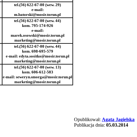
tel.(56) 622-67-00 (wew. 29)
e-mail:
m.batorski@mosir.torun.pl
tel.(56) 622-67-00 (wew. 44)
kom. 795-174-926
e-mail:
marek.osowski@mosir.torun.pl
marketing@mosir.torun.pl
tel.(56) 622-67-00 (wew. 44)
kom. 698-695-579
e-mail: edyta.sositko@mosir.torun.pl
marketing@mosir.torun.pl
tel.(56) 622-67-00 (wew. 13)
kom. 606-612-583
e-mail: seweryn.smorga@mosir.torun.pl
marketing@mosir.torun.pl
Opublikował:
Agata Jagielska
Publikacja dnia:
05.03.2014